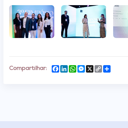
Facebook
LinkedIn
WhatsApp
Messenger
X
Copy
Share
Compartilhar:
Link