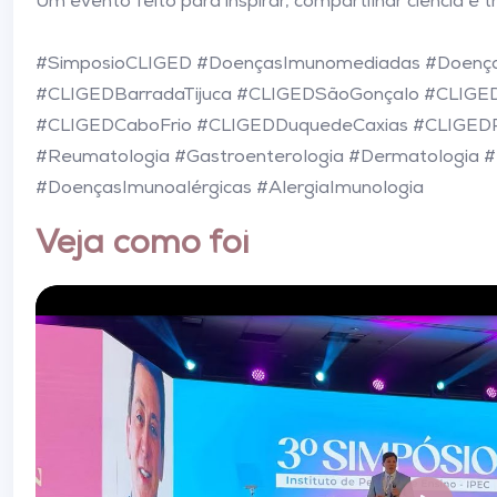
Um evento feito para inspirar, compartilhar ciência e 
#SimposioCLIGED #DoençasImunomediadas #Doenças
#CLIGEDBarradaTijuca #CLIGEDSãoGonçalo #CLIG
#CLIGEDCaboFrio #CLIGEDDuquedeCaxias #CLIGED
#Reumatologia #Gastroenterologia #Dermatologia #
#DoençasImunoalérgicas #AlergiaImunologia
Veja como foi