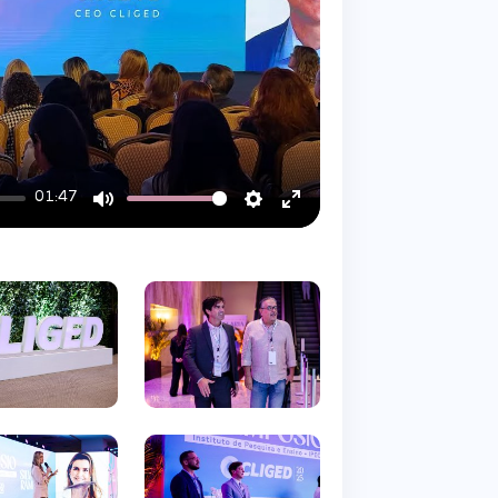
01:47
Mute
Settings
Enter
fullscreen