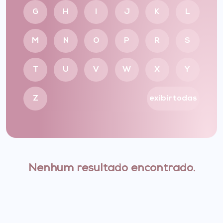
G
H
I
J
K
L
M
N
O
P
R
S
T
U
V
W
X
Y
Z
exibir todas
Nenhum resultado encontrado.