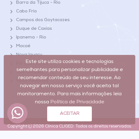
Barra da Tijuca - Rio
Cabo Frio
Campos dos Goytacazes
Duque de Caxias
Ipanema - Rio
Macaé
Nova Iguaçu
Este site utiliza cookies e tecnologias
Rio das Ostras
semelhantes para personalizar publicidade e
São Gonçalo
recomendar conteúdo de seu interesse. Ao
Volta Redonda
navegar em nosso serviço você aceita tal
monitoramento. Para mais informações leia
nossa
Política de Privacidade
ACEITAR
Copyright
2026 Clínica CLIGED. Todos os direitos reservados.
Desenvolvidor por: