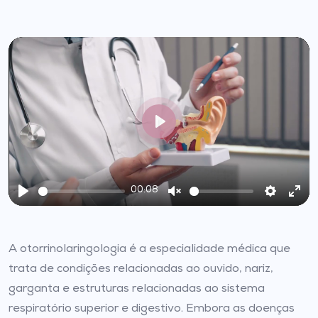
Play
00:08
Play
Unmute
Settings
Ent
full
A otorrinolaringologia é a especialidade médica que
trata de condições relacionadas ao ouvido, nariz,
garganta e estruturas relacionadas ao sistema
respiratório superior e digestivo. Embora as doenças