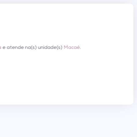
a
e atende na(s) unidade(s)
Macaé
.