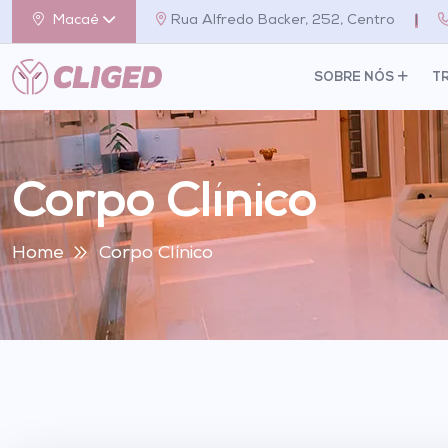
Macaé
Rua Alfredo Backer, 252, Centro
|
SOBRE NÓS
T
Corpo Clínico
Home
Corpo Clínico