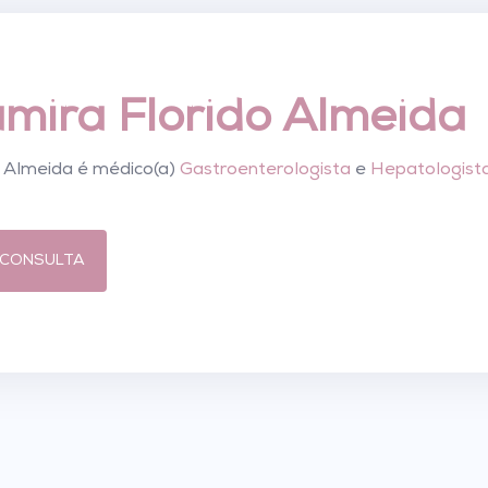
amira Florido Almeida
o Almeida é médico(a)
Gastroenterologista
e
Hepatologist
CONSULTA