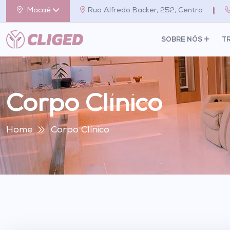
Macaé
Rua Alfredo Backer, 252, Centro
|
SOBRE NÓS
T
Corpo Clínico
Home
Corpo Clínico