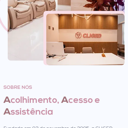
SOBRE NÓS
A
A
colhimento,
cesso e
A
ssistência